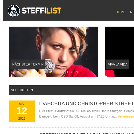
HOME
N
NÄCHSTER TERMIN
VIVA LA VIDA
07.08.2026 DLL BÄND FEAT. STEFFI LIST IN
WÜLFERSHAUSEN
.
NEUIGKEITEN
IDAHOBITA UND CHRISTOPHER STREET
MAI
12
Hier Steffi´s Auftritte: So. 17. Mai ab 15:30 Uhr in Stuttgart, Schl
Bamberg beim CSD Sa. 08. August um 17:20 Uhr in...
weiterlesen
2026