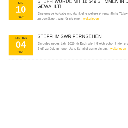
STEFFI WURDE MIT 16.549 STIMMEN IN
MAI
GEWÄHLT!
10
Eine grosse Aufgabe und damit eine weitere ehrenamtliche Tätigkei
2026
zu bewältigen, was für sie eine...
weiterlesen
STEFFI IM SWR FERNSEHEN
JANUAR
04
Ein gutes neues Jahr 2026 für Euch alle!!! Gleich schon in der e
Steffi zurück im neuen Jahr. Schaltet gerne ein am...
weiterlesen
2026